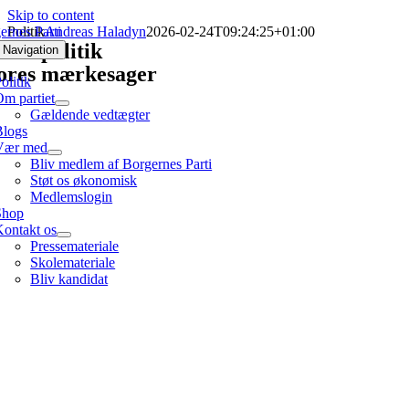
Skip to content
Politik
Andreas Haladyn
2026-02-24T09:24:25+01:00
ores politik
 Navigation
ores mærkesager
olitik
m partiet
Gældende vedtægter
Blogs
Vær med
Bliv medlem af Borgernes Parti
Støt os økonomisk
Medlemslogin
Shop
Kontakt os
Pressemateriale
Skolemateriale
Bliv kandidat