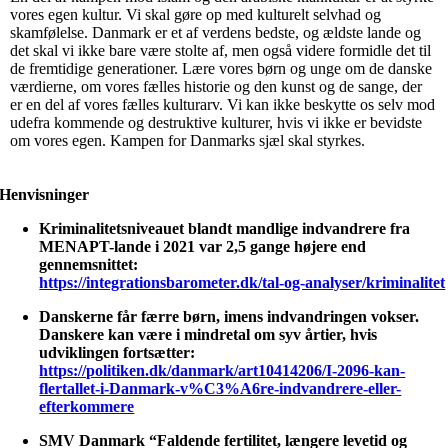
vores egen kultur. Vi skal gøre op med kulturelt selvhad og
skamfølelse. Danmark er et af verdens bedste, og ældste lande og
det skal vi ikke bare være stolte af, men også videre formidle det til
de fremtidige generationer. Lære vores børn og unge om de danske
værdierne, om vores fælles historie og den kunst og de sange, der
er en del af vores fælles kulturarv. Vi kan ikke beskytte os selv mod
udefra kommende og destruktive kulturer, hvis vi ikke er bevidste
om vores egen. Kampen for Danmarks sjæl skal styrkes.
Henvisninger
Kriminalitetsniveauet blandt mandlige indvandrere fra
MENAPT-lande i 2021 var 2,5 gange højere end
gennemsnittet:
https://integrationsbarometer.dk/tal-og-analyser/kriminalitet
Danskerne får færre børn, imens indvandringen vokser.
Danskere kan være i mindretal om syv årtier, hvis
udviklingen fortsætter:
https://politiken.dk/danmark/art10414206/I-2096-kan-
flertallet-i-Danmark-v%C3%A6re-indvandrere-eller-
efterkommere
SMV Danmark “Faldende fertilitet, længere levetid og