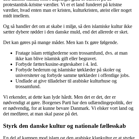
protestantisk-kristne værdier. Vi er et land funderet på kristne
værdier, hvad enten man er kristen, kulturkristen, ateist eller noget
midt imellem.
Og så handler det om at skabe i miljø, så den islamiske kultur ikke
sætter dybere rødder i den danske muld, end det allerede er sket.
Det kan gøres på mange måder. Men kan fx gøre følgende.
Fratage islam rettighederne som trossamfund, dvs. at man
ikke kan blive islamisk gift eller begravet.
Forbyde fætter/kusine-ægteskaber i 4. led.
Forbyde bederum og islamiske tørklæder på skoler og
universiteter og forbyde samme tørklæder i offentlige jobs.
Undlade at give tilladelser til arabiske kulturhuse og
trossamfund.
Vi erkender, at dette kan lyde hårdt. Men det er det, der er
nødvendigt at gøre. Borgenes Parti har den udlændingepolitik, der
er nødvendig, for at kunne bevare Danmark. Vi elsker vort land og
det medfører, at man skal passe på det.
Styrk
den
danske kultur og nationale fællesskab
En del af kampen mod islam og den arabiske klankultur er at styrke