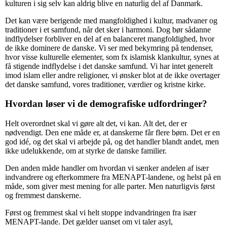
kulturen i sig selv kan aldrig blive en naturlig del af Danmark.
Det kan være berigende med mangfoldighed i kultur, madvaner og
traditioner i et samfund, når det sker i harmoni. Dog bør sådanne
indflydelser forbliver en del af en balanceret mangfoldighed, hvor
de ikke dominere de danske. Vi ser med bekymring på tendenser,
hvor visse kulturelle elementer, som fx islamisk klankultur, synes at
få stigende indflydelse i det danske samfund. Vi har intet generelt
imod islam eller andre religioner, vi ønsker blot at de ikke overtager
det danske samfund, vores traditioner, værdier og kristne kirke.
Hvordan løser vi de demografiske udfordringer?
Helt overordnet skal vi gøre alt det, vi kan. Alt det, der er
nødvendigt. Den ene måde er, at danskerne får flere børn. Det er en
god idé, og det skal vi arbejde på, og det handler blandt andet, men
ikke udelukkende, om at styrke de danske familier.
Den anden måde handler om hvordan vi sænker andelen af især
indvandrere og efterkommere fra MENAPT-landene, og helst på en
måde, som giver mest mening for alle parter. Men naturligvis først
og fremmest danskerne.
Først og fremmest skal vi helt stoppe indvandringen fra især
MENAPT-lande. Det gælder uanset om vi taler asyl,