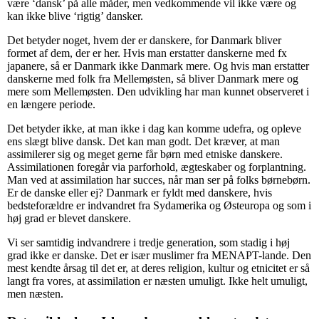
være ‘dansk’ på alle måder, men vedkommende vil ikke være og
kan ikke blive ‘rigtig’ dansker.
Det betyder noget, hvem der er danskere, for Danmark bliver
formet af dem, der er her. Hvis man erstatter danskerne med fx
japanere, så er Danmark ikke Danmark mere. Og hvis man erstatter
danskerne med folk fra Mellemøsten, så bliver Danmark mere og
mere som Mellemøsten. Den udvikling har man kunnet observeret i
en længere periode.
Det betyder ikke, at man ikke i dag kan komme udefra, og opleve
ens slægt blive dansk. Det kan man godt. Det kræver, at man
assimilerer sig og meget gerne får børn med etniske danskere.
Assimilationen foregår via parforhold, ægteskaber og forplantning.
Man ved at assimilation har succes, når man ser på folks børnebørn.
Er de danske eller ej? Danmark er fyldt med danskere, hvis
bedsteforældre er indvandret fra Sydamerika og Østeuropa og som i
høj grad er blevet danskere.
Vi ser samtidig indvandrere i tredje generation, som stadig i høj
grad ikke er danske. Det er især muslimer fra MENAPT-lande. Den
mest kendte årsag til det er, at deres religion, kultur og etnicitet er så
langt fra vores, at assimilation er næsten umuligt. Ikke helt umuligt,
men næsten.