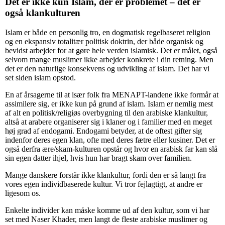
Det er ikke kun Islam, der er problemet – det er
også klankulturen
Islam er både en personlig tro, en dogmatisk regelbaseret religion
og en ekspansiv totalitær politisk doktrin, der både organisk og
bevidst arbejder for at gøre hele verden islamisk. Det er målet, også
selvom mange muslimer ikke arbejder konkrete i din retning. Men
det er den naturlige konsekvens og udvikling af islam. Det har vi
set siden islam opstod.
En af årsagerne til at især folk fra MENAPT-landene ikke formår at
assimilere sig, er ikke kun på grund af islam. Islam er nemlig mest
af alt en politisk/religiøs overbygning til den arabiske klankultur,
altså at arabere organiserer sig i klaner og i familier med en meget
høj grad af endogami. Endogami betyder, at de oftest gifter sig
indenfor deres egen klan, ofte med deres fætre eller kusiner. Det er
også derfra ære/skam-kulturen opstår og hvor en arabisk far kan slå
sin egen datter ihjel, hvis hun har bragt skam over familien.
Mange danskere forstår ikke klankultur, fordi den er så langt fra
vores egen individbaserede kultur. Vi tror fejlagtigt, at andre er
ligesom os.
Enkelte individer kan måske komme ud af den kultur, som vi har
set med Naser Khader, men langt de fleste arabiske muslimer og