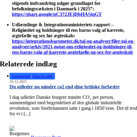
stigende indvandring udgør grundlaget for
befolkningsvæksten i Danmark i 2025”:
https://share.google/nC372JEjDbHASiqGT
Udlændinge & Integrationsministeriets rapport –
Religiøsitet og holdninger til ens barns valg af kæreste,
ægtefælle og sex før ægteskab:
https://integrationsbarometer.dk/tal-og-analyser/filer-tal-og-
analyser/arkiv/2021-notat-om-religiositet-og-holdninger-til-
ens-barns-valg-af-kaereste-aegtefaelle-og-sex-for-aegteskab
Relaterede indlæg
Energipolitik
,
Natur & miljø
18-12-2025
Du udleder nu mindre co2 end dine britiske forfædre
I dag udleder Danske borgere mindre CO₂ per person,
sammenlignet med begyndelsen af den globale industrielle
revolution, som Storbritannien satte i gang i 1850’erne. Det til tro
for vi i [...]