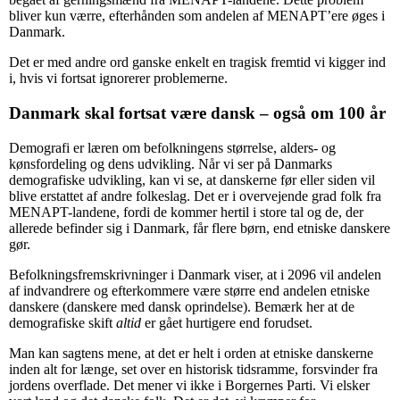
bliver kun værre, efterhånden som andelen af MENAPT’ere øges i
Danmark.
Det er med andre ord ganske enkelt en tragisk fremtid vi kigger ind
i, hvis vi fortsat ignorerer problemerne.
Danmark skal fortsat være dansk – også om 100 år
Demografi er læren om befolkningens størrelse, alders- og
kønsfordeling og dens udvikling. Når vi ser på Danmarks
demografiske udvikling, kan vi se, at danskerne før eller siden vil
blive erstattet af andre folkeslag. Det er i overvejende grad folk fra
MENAPT-landene, fordi de kommer hertil i store tal og de, der
allerede befinder sig i Danmark, får flere børn, end etniske danskere
gør.
Befolkningsfremskrivninger i Danmark viser, at i 2096 vil andelen
af indvandrere og efterkommere være større end andelen etniske
danskere (danskere med dansk oprindelse). Bemærk her at de
demografiske skift
altid
er gået hurtigere end forudset.
Man kan sagtens mene, at det er helt i orden at etniske danskerne
inden alt for længe, set over en historisk tidsramme, forsvinder fra
jordens overflade. Det mener vi ikke i Borgernes Parti. Vi elsker