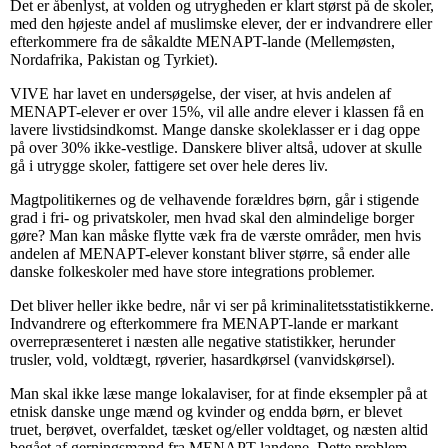
Det er åbenlyst, at volden og utrygheden er klart størst på de skoler,
med den højeste andel af muslimske elever, der er indvandrere eller
efterkommere fra de såkaldte MENAPT-lande (Mellemøsten,
Nordafrika, Pakistan og Tyrkiet).
VIVE har lavet en undersøgelse, der viser, at hvis andelen af
MENAPT-elever er over 15%, vil alle andre elever i klassen få en
lavere livstidsindkomst. Mange danske skoleklasser er i dag oppe
på over 30% ikke-vestlige. Danskere bliver altså, udover at skulle
gå i utrygge skoler, fattigere set over hele deres liv.
Magtpolitikernes og de velhavende forældres børn, går i stigende
grad i fri- og privatskoler, men hvad skal den almindelige borger
gøre? Man kan måske flytte væk fra de værste områder, men hvis
andelen af MENAPT-elever konstant bliver større, så ender alle
danske folkeskoler med have store integrations problemer.
Det bliver heller ikke bedre, når vi ser på kriminalitetsstatistikkerne.
Indvandrere og efterkommere fra MENAPT-lande er markant
overrepræsenteret i næsten alle negative statistikker, herunder
trusler, vold, voldtægt, røverier, hasardkørsel (vanvidskørsel).
Man skal ikke læse mange lokalaviser, for at finde eksempler på at
etnisk danske unge mænd og kvinder og endda børn, er blevet
truet, berøvet, overfaldet, tæsket og/eller voldtaget, og næsten altid
begået af gerningsmænd fra MENAPT-landene. Dette problem