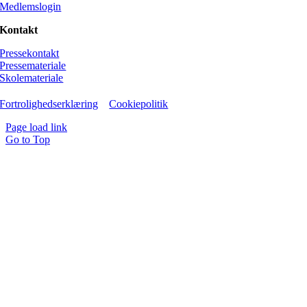
Medlemslogin
Kontakt
Pressekontakt
Pressemateriale
Skolemateriale
Fortrolighedserklæring
Cookiepolitik
Page load link
Go to Top