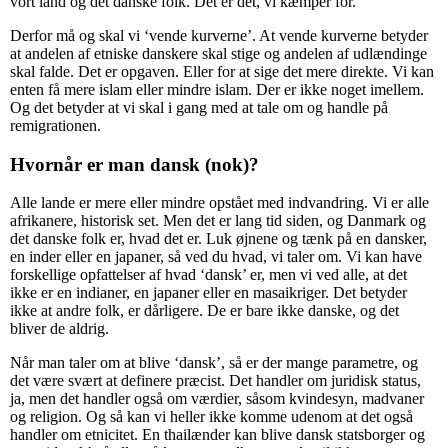
vort land og det danske folk. Det er det, vi kæmper for.
Derfor må og skal vi ‘vende kurverne’. At vende kurverne betyder
at andelen af etniske danskere skal stige og andelen af udlændinge
skal falde. Det er opgaven. Eller for at sige det mere direkte. Vi kan
enten få mere islam eller mindre islam. Der er ikke noget imellem.
Og det betyder at vi skal i gang med at tale om og handle på
remigrationen.
Hvornår er man dansk (nok)?
Alle lande er mere eller mindre opstået med indvandring. Vi er alle
afrikanere, historisk set. Men det er lang tid siden, og Danmark og
det danske folk er, hvad det er. Luk øjnene og tænk på en dansker,
en inder eller en japaner, så ved du hvad, vi taler om. Vi kan have
forskellige opfattelser af hvad ‘dansk’ er, men vi ved alle, at det
ikke er en indianer, en japaner eller en masaikriger. Det betyder
ikke at andre folk, er dårligere. De er bare ikke danske, og det
bliver de aldrig.
Når man taler om at blive ‘dansk’, så er der mange parametre, og
det være svært at definere præcist. Det handler om juridisk status,
ja, men det handler også om værdier, såsom kvindesyn, madvaner
og religion. Og så kan vi heller ikke komme udenom at det også
handler om etnicitet. En thailænder kan blive dansk statsborger og