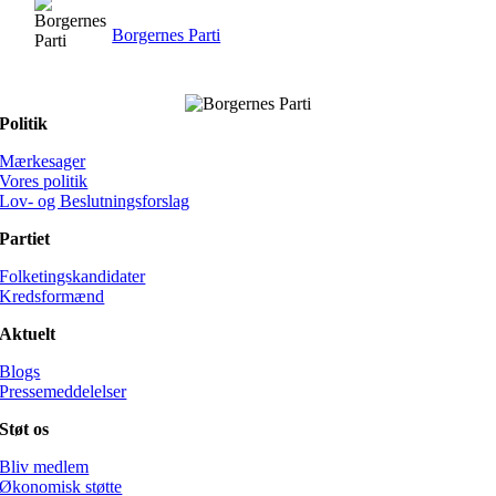
Borgernes Parti
Politik
Mærkesager
Vores politik
Lov- og Beslutningsforslag
Partiet
Folketingskandidater
Kredsformænd
Aktuelt
Blogs
Pressemeddelelser
Støt os
Bliv medlem
Økonomisk støtte