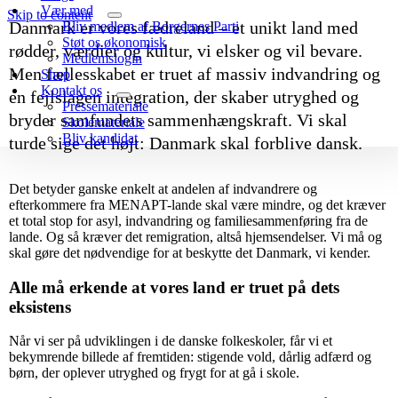
Vær med
Skip to content
Danmark er vores fædreland – et unikt land med
Bliv medlem af Borgernes Parti
Støt os økonomisk
rødder, værdier og kultur, vi elsker og vil bevare.
Medlemslogin
Men fællesskabet er truet af massiv indvandring og
Shop
Kontakt os
en fejlslagen integration, der skaber utryghed og
Pressemateriale
bryder samfundets sammenhængskraft. Vi skal
Skolemateriale
Bliv kandidat
turde sige det højt: Danmark skal forblive dansk.
Det betyder ganske enkelt at andelen af indvandrere og
efterkommere fra MENAPT-lande skal være mindre, og det kræver
et total stop for asyl, indvandring og familiesammenføring fra de
lande. Og så kræver det remigration, altså hjemsendelser. Vi må og
skal gøre det nødvendige for at beskytte det Danmark, vi kender.
Alle må erkende at vores land er truet på dets
eksistens
Når vi ser på udviklingen i de danske folkeskoler, får vi et
bekymrende billede af fremtiden: stigende vold, dårlig adfærd og
børn, der oplever utryghed og frygt for at gå i skole.