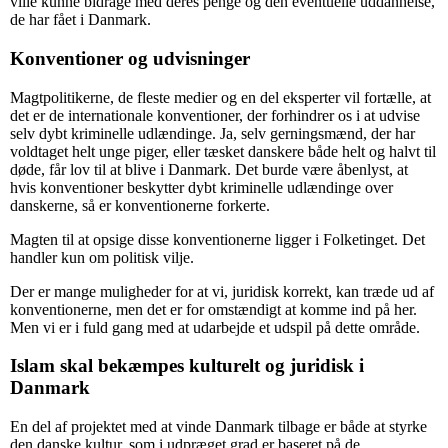
ville kunne bidrage med deres penge og den eventuelle uddannelse,
de har fået i Danmark.
Konventioner og udvisninger
Magtpolitikerne, de fleste medier og en del eksperter vil fortælle, at
det er de internationale konventioner, der forhindrer os i at udvise
selv dybt kriminelle udlændinge. Ja, selv gerningsmænd, der har
voldtaget helt unge piger, eller tæsket danskere både helt og halvt til
døde, får lov til at blive i Danmark. Det burde være åbenlyst, at
hvis konventioner beskytter dybt kriminelle udlændinge over
danskerne, så er konventionerne forkerte.
Magten til at opsige disse konventionerne ligger i Folketinget. Det
handler kun om politisk vilje.
Der er mange muligheder for at vi, juridisk korrekt, kan træde ud af
konventionerne, men det er for omstændigt at komme ind på her.
Men vi er i fuld gang med at udarbejde et udspil på dette område.
Islam skal bekæmpes kulturelt og juridisk i
Danmark
En del af projektet med at vinde Danmark tilbage er både at styrke
den danske kultur, som i udpræget grad er baseret på de