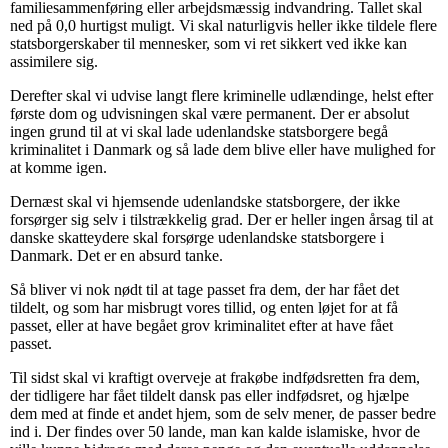
familiesammenføring eller arbejdsmæssig indvandring. Tallet skal
ned på 0,0 hurtigst muligt. Vi skal naturligvis heller ikke tildele flere
statsborgerskaber til mennesker, som vi ret sikkert ved ikke kan
assimilere sig.
Derefter skal vi udvise langt flere kriminelle udlændinge, helst efter
første dom og udvisningen skal være permanent. Der er absolut
ingen grund til at vi skal lade udenlandske statsborgere begå
kriminalitet i Danmark og så lade dem blive eller have mulighed for
at komme igen.
Dernæst skal vi hjemsende udenlandske statsborgere, der ikke
forsørger sig selv i tilstrækkelig grad. Der er heller ingen årsag til at
danske skatteydere skal forsørge udenlandske statsborgere i
Danmark. Det er en absurd tanke.
Så bliver vi nok nødt til at tage passet fra dem, der har fået det
tildelt, og som har misbrugt vores tillid, og enten løjet for at få
passet, eller at have begået grov kriminalitet efter at have fået
passet.
Til sidst skal vi kraftigt overveje at frakøbe indfødsretten fra dem,
der tidligere har fået tildelt dansk pas eller indfødsret, og hjælpe
dem med at finde et andet hjem, som de selv mener, de passer bedre
ind i. Der findes over 50 lande, man kan kalde islamiske, hvor de