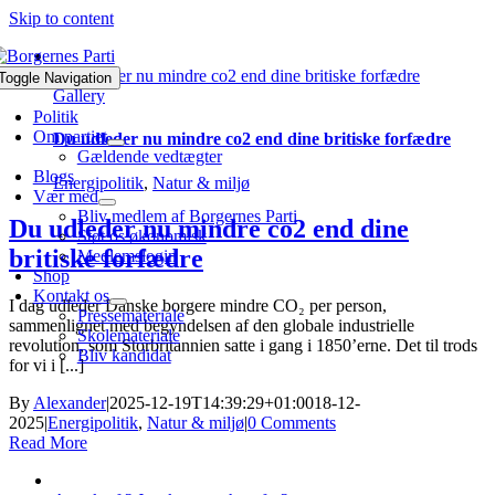
Skip to content
Du udleder nu mindre co2 end dine britiske forfædre
Toggle Navigation
Gallery
Politik
Om partiet
Du udleder nu mindre co2 end dine britiske forfædre
Gældende vedtægter
Blogs
Energipolitik
,
Natur & miljø
Vær med
Bliv medlem af Borgernes Parti
Du udleder nu mindre co2 end dine
Støt os økonomisk
britiske forfædre
Medlemslogin
Shop
Kontakt os
I dag udleder Danske borgere mindre CO₂ per person,
Pressemateriale
sammenlignet med begyndelsen af den globale industrielle
Skolemateriale
revolution, som Storbritannien satte i gang i 1850’erne. Det til trods
Bliv kandidat
for vi i [...]
By
Alexander
|
2025-12-19T14:39:29+01:00
18-12-
2025
|
Energipolitik
,
Natur & miljø
|
0 Comments
Read More