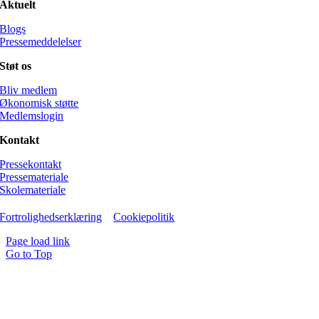
Aktuelt
Blogs
Pressemeddelelser
Støt os
Bliv medlem
Økonomisk støtte
Medlemslogin
Kontakt
Pressekontakt
Pressemateriale
Skolemateriale
Fortrolighedserklæring
Cookiepolitik
Page load link
Go to Top