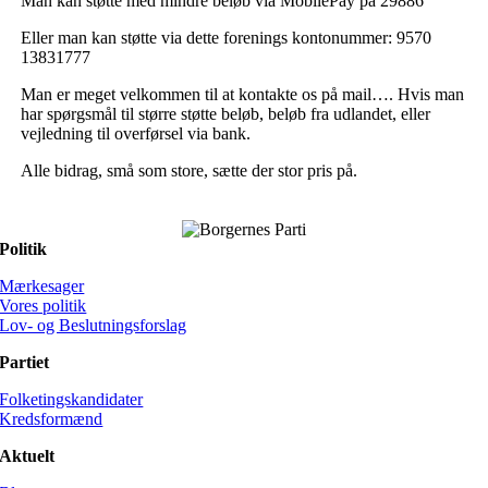
Man kan støtte med mindre beløb via MobilePay på 29886
Eller man kan støtte via dette forenings kontonummer: 9570
13831777
Man er meget velkommen til at kontakte os på mail…. Hvis man
har spørgsmål til større støtte beløb, beløb fra udlandet, eller
vejledning til overførsel via bank.
Alle bidrag, små som store, sætte der stor pris på.
Politik
Mærkesager
Vores politik
Lov- og Beslutningsforslag
Partiet
Folketingskandidater
Kredsformænd
Aktuelt