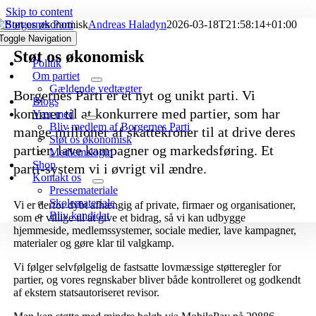
Skip to content
Støt os økonomisk
Andreas Haladyn
2026-03-18T21:58:14+01:00
Toggle Navigation
Støt os økonomisk
Politik
Om partiet
Gældende vedtægter
Borgernes Parti er et nyt og unikt parti. Vi
Blogs
kommer til at konkurrere med partier, som har
Vær med
Bliv medlem af Borgernes Parti
mange millioner af skattekroner til at drive deres
Støt os økonomisk
partier, lave kampagner og markedsføring. Et
Medlemslogin
Shop
parti-system vi i øvrigt vil ændre.
Kontakt os
Pressemateriale
Skolemateriale
Vi er derfor dybt afhængig af private, firmaer og organisationer,
Bliv kandidat
som er villige til at give et bidrag, så vi kan udbygge
hjemmeside, medlemssystemer, sociale medier, lave kampagner,
materialer og gøre klar til valgkamp.
Vi følger selvfølgelig de fastsatte lovmæssige støtteregler for
partier, og vores regnskaber bliver både kontrolleret og godkendt
af ekstern statsautoriseret revisor.