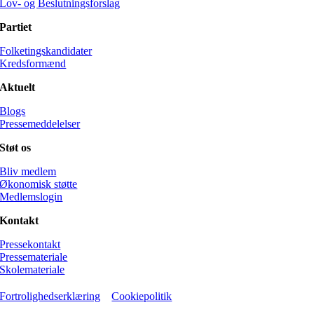
Lov- og Beslutningsforslag
Partiet
Folketingskandidater
Kredsformænd
Aktuelt
Blogs
Pressemeddelelser
Støt os
Bliv medlem
Økonomisk støtte
Medlemslogin
Kontakt
Pressekontakt
Pressemateriale
Skolemateriale
Fortrolighedserklæring
Cookiepolitik