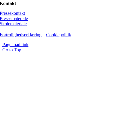
Kontakt
Pressekontakt
Pressemateriale
Skolemateriale
Fortrolighedserklæring
Cookiepolitik
Page load link
Go to Top