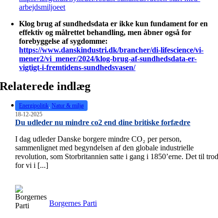
arbejdsmiljoeet
Klog brug af sundhedsdata er ikke kun fundament for en
effektiv og målrettet behandling, men åbner også for
forebyggelse af sygdomme:
https://www.danskindustri.dk/brancher/di-lifescience/vi-
mener2/vi_mener/2024/klog-brug-af-sundhedsdata-er-
vigtigt-i-fremtidens-sundhedsvasen/
Relaterede indlæg
Energipolitik
,
Natur & miljø
18-12-2025
Du udleder nu mindre co2 end dine britiske forfædre
I dag udleder Danske borgere mindre CO₂ per person,
sammenlignet med begyndelsen af den globale industrielle
revolution, som Storbritannien satte i gang i 1850’erne. Det til tro
for vi i [...]
Borgernes Parti