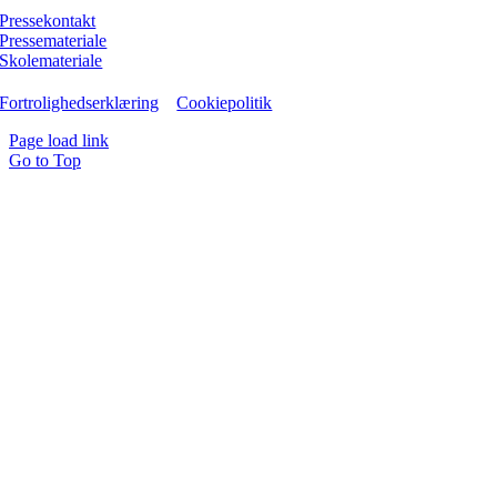
Pressekontakt
Pressemateriale
Skolemateriale
Fortrolighedserklæring
Cookiepolitik
Page load link
Go to Top