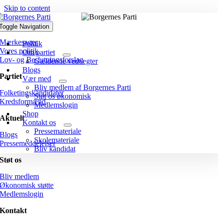
Skip to content
Politik
Toggle Navigation
Mærkesager
Politik
Vores politik
Om partiet
Lov- og Beslutningsforslag
Gældende vedtægter
Blogs
Partiet
Vær med
Bliv medlem af Borgernes Parti
Folketingskandidater
Støt os økonomisk
Kredsformænd
Medlemslogin
Shop
Aktuelt
Kontakt os
Pressemateriale
Blogs
Skolemateriale
Pressemeddelelser
Bliv kandidat
Støt os
Bliv medlem
Økonomisk støtte
Medlemslogin
Kontakt