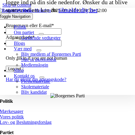
logge ind på din side nedenfor. Ønsker du at blive
Skip to content
støttemedlem kan du
tilmelde dig her
.
Log ind
Andreas Haladyn
2025-09-24T10:29:53+02:00
Toggle Navigation
Brugernavn eller E-mail
*
Politik
Om partiet
Adgangskode
*
Gældende vedtægter
Blogs
Vær med
Bliv medlem af Borgernes Parti
Only fill in if you are not human
Støt os økonomisk
Medlemslogin
Shop
Kontakt os
Har du glemt din adgangskode?
Pressemateriale
Skolemateriale
Bliv kandidat
Politik
Mærkesager
Vores politik
Lov- og Beslutningsforslag
Partiet