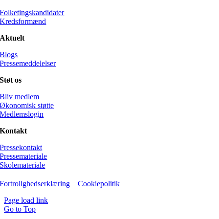
Folketingskandidater
Kredsformænd
Aktuelt
Blogs
Pressemeddelelser
Støt os
Bliv medlem
Økonomisk støtte
Medlemslogin
Kontakt
Pressekontakt
Pressemateriale
Skolemateriale
Fortrolighedserklæring
Cookiepolitik
Page load link
Go to Top