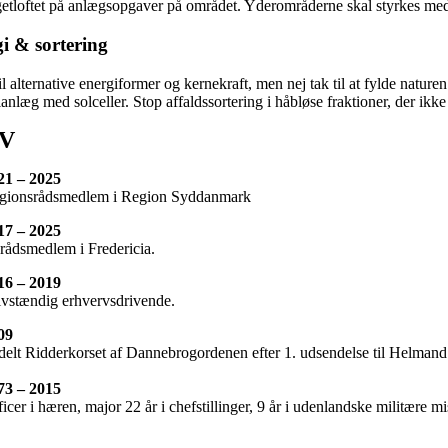
etloftet på anlægsopgaver på området. Yderområderne skal styrkes med k
i & sortering
til alternative energiformer og kernekraft, men nej tak til at fylde natur
ianlæg med solceller. Stop affaldssortering i håbløse fraktioner, der ikke 
V
21 – 2025
gionsrådsmedlem i Region Syddanmark
17 – 2025
rådsmedlem i Fredericia.
16 – 2019
lvstændig erhvervsdrivende.
09
ldelt Ridderkorset af Dannebrogordenen efter 1. udsendelse til Helmand
73 – 2015
icer i hæren, major 22 år i chefstillinger, 9 år i udenlandske militære 