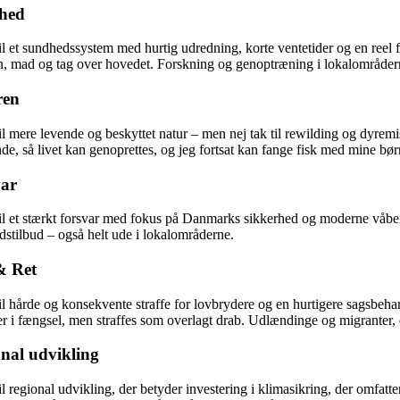
hed
til et sundhedssystem med hurtig udredning, korte ventetider og en reel 
n, mad og tag over hovedet. Forskning og genoptræning i lokalområdern
ren
til mere levende og beskyttet natur – men nej tak til rewilding og dyr
de, så livet kan genoprettes, og jeg fortsat kan fange fisk med mine bø
var
til et stærkt forsvar med fokus på Danmarks sikkerhed og moderne våbens
stilbud – også helt ude i lokalområderne.
& Ret
til hårde og konsekvente straffe for lovbrydere og en hurtigere sagsbe
 i fængsel, men straffes som overlagt drab. Udlændinge og migranter, d
nal udvikling
til regional udvikling, der betyder investering i klimasikring, der omf