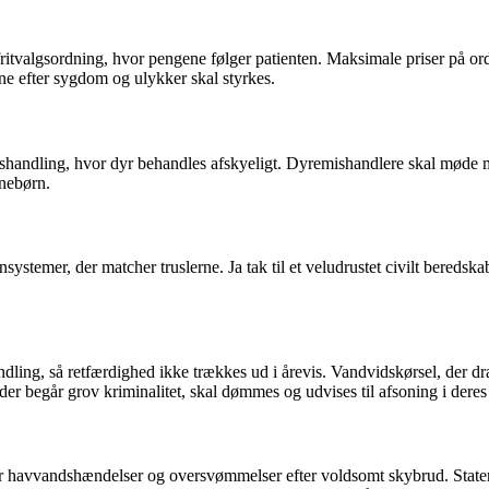
fritvalgsordning, hvor pengene følger patienten. Maksimale priser på ord
e efter sygdom og ulykker skal styrkes.
emishandling, hvor dyr behandles afskyeligt. Dyremishandlere skal møde 
rnebørn.
ystemer, der matcher truslerne. Ja tak til et veludrustet civilt bereds
handling, så retfærdighed ikke trækkes ud i årevis. Vandvidskørsel, der
er begår grov kriminalitet, skal dømmes og udvises til afsoning i dere
atter havvandshændelser og oversvømmelser efter voldsomt skybrud. State