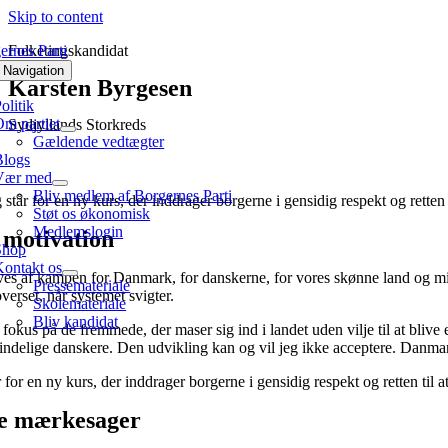
Skip to content
Folketingskandidat
 Navigation
Karsten Byrgesen
olitik
m partiet
Sydjyllands Storkreds
Gældende vedtægter
Blogs
Vær med
Bliv medlem af Borgernes Parti
g står for en ny kurs, der inddrager borgerne i gensidig respekt og rette
Støt os økonomisk
Medlemslogin
 motivation
Shop
Kontakt os
ves af kampen for Danmark, for danskerne, for vores skønne land og min 
Pressemateriale
overset, når systemet svigter.
Skolemateriale
Bliv kandidat
 fokus på de fremmede, der maser sig ind i landet uden vilje til at bli
indelige danskere. Den udvikling kan og vil jeg ikke acceptere. Danmark 
r for en ny kurs, der inddrager borgerne i gensidig respekt og retten ti
e mærkesager