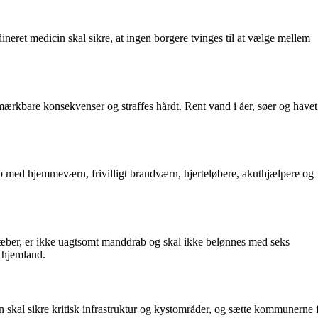
ineret medicin skal sikre, at ingen borgere tvinges til at vælge mellem
mærkbare konsekvenser og straffes hårdt. Rent vand i åer, søer og havet
kab med hjemmeværn, frivilligt brandværn, hjerteløbere, akuthjælpere og
 dræber, er ikke uagtsomt manddrab og skal ikke belønnes med seks
s hjemland.
n skal sikre kritisk infrastruktur og kystområder, og sætte kommunerne f