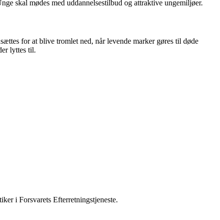
 Unge skal mødes med uddannelsestilbud og attraktive ungemiljøer.
dsættes for at blive tromlet ned, når levende marker gøres til døde
r lyttes til.
iker i Forsvarets Efterretningstjeneste.