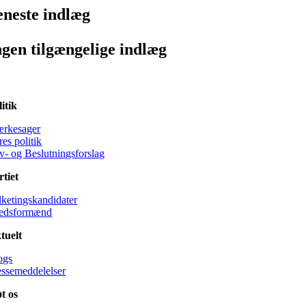
eneste indlæg
ngen tilgængelige indlæg
litik
rkesager
es politik
v- og Beslutningsforslag
rtiet
lketingskandidater
edsformænd
tuelt
ogs
essemeddelelser
øt os